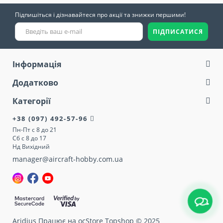
Підпишіться і дізнавайтеся про акції та знижки першими!
ПІДПИСАТИСЯ
Інформація
Додатково
Категорії
+38 (097) 492-57-96
Пн-Пт с 8 до 21
Сб с 8 до 17
Нд Вихідний
manager@aircraft-hobby.com.ua
Aridius
Працює на ocStore Topshop © 2025