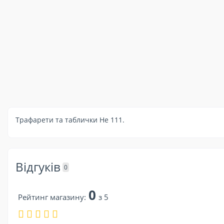
Трафарети та таблички He 111.
Відгуків
0
0
Рейтинг магазину:
з 5