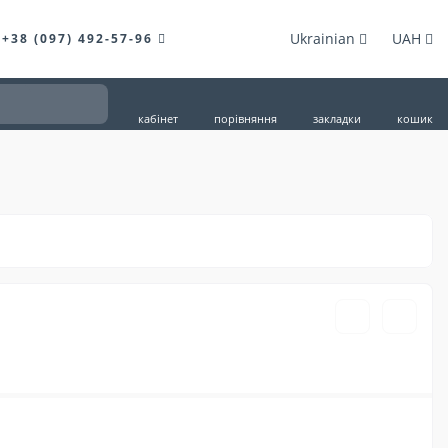
Ukrainian
UAH
+38 (097) 492-57-96
кабінет
порівняння
закладки
кошик
480грн.