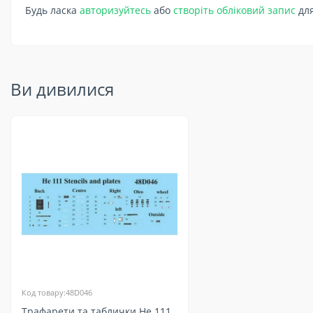
Будь ласка
авторизуйтесь
або
створіть обліковий запис
для
Ви дивилися
Код товару:48D046
Трафарети та таблички He 111