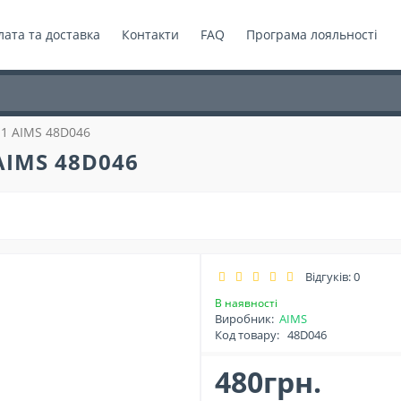
ата та доставка
Контакти
FAQ
Програма лояльності
11 AIMS 48D046
AIMS 48D046
Відгуків: 0
В наявності
Виробник:
AIMS
Код товару:
48D046
480грн.