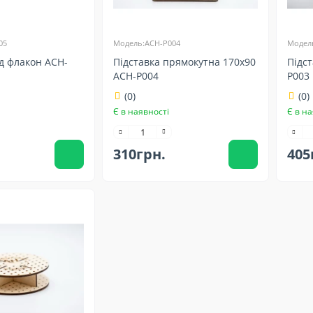
05
Модель:ACH-P004
Модел
ід флакон ACH-
Підставка прямокутна 170x90
Підст
ACH-P004
P003
(0)
(0)
Є в наявності
Є в на
310грн.
405