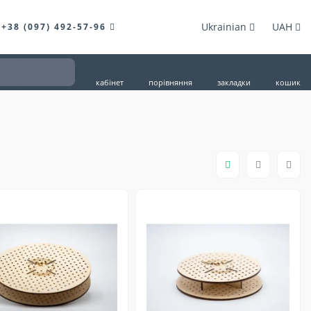
Ukrainian
UAH
+38 (097) 492-57-96
кабінет
порівняння
закладки
кошик