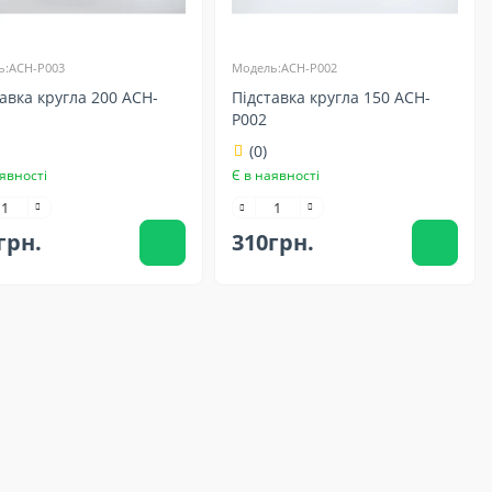
ь:ACH-P003
Модель:ACH-P002
авка кругла 200 ACH-
Підставка кругла 150 ACH-
P002
(0)
явності
Є в наявності
грн.
310грн.