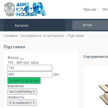
Про нас
Опл
Каталог
Головна
Інструменти та матеріали
Підставки
Підставки
Сортування:
п
Фільтр
155
-
405
грн.
Ціна
-
грн.
Виберіть фільтри
Виробник
AirCraftHobby
5
Наявність
Є в наявності
5