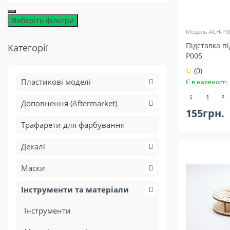
Виберіть фільтри
Модель:ACH-P0
Підставка п
Категорії
P005
(0)
Пластикові моделі
Є в наявності
Доповнення (Aftermarket)
155грн.
Трафарети для фарбування
Декалі
Маски
Інструменти та матеріали
Інструменти