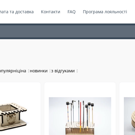
ата та доставка
Контакти
FAQ
Програма лояльності
опулярні
ціна
▲
новинки
▲
з відгуками
▲
▼
▼
▼