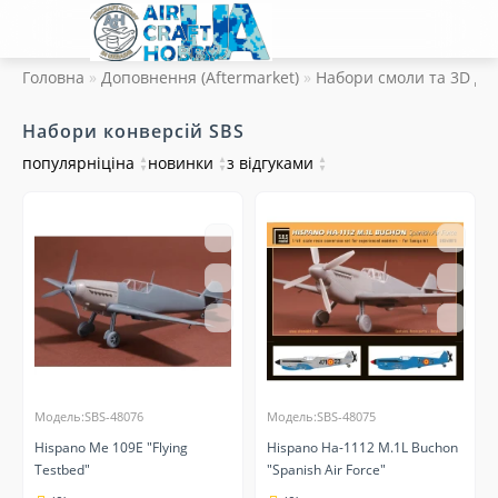
Головна
Доповнення (Aftermarket)
Набори смоли та 3D др
Набори конверсій SBS
популярні
ціна
▲
новинки
▲
з відгуками
▲
▼
▼
▼
Модель:SBS-48076
Модель:SBS-48075
Hispano Me 109E "Flying
Hispano Ha-1112 M.1L Buchon
Testbed"
"Spanish Air Force"