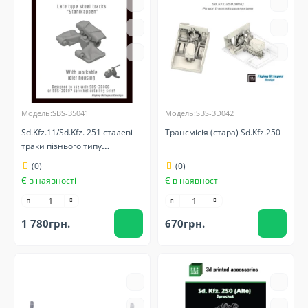
Модель:SBS-35041
Модель:SBS-3D042
Sd.Kfz.11/Sd.Kfz. 251 сталеві
Трансмісія (стара) Sd.Kfz.250
траки пізнього типу
(Stahlkappen)
(0)
(0)
Є в наявності
Є в наявності
1 780грн.
670грн.