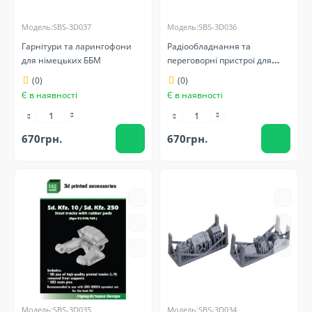
Модель:SBS-3D037
Модель:SBS-3D036
Гарнітури та ларингофони
Радіообладнання та
для німецьких ББМ
переговорні пристрої для
Sd.Kfz 234/4
(0)
(0)
Є в наявності
Є в наявності
670грн.
670грн.
Модель:SBS-3D035
Модель:SBS-3D034