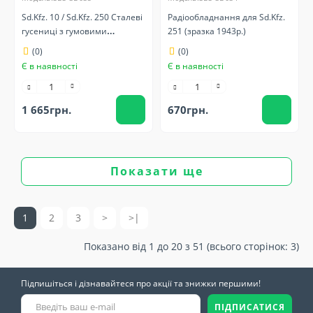
Sd.Kfz. 10 / Sd.Kfz. 250 Сталеві
Радіообладнання для Sd.Kfz.
гусениці з гумовими
251 (зразка 1943р.)
накладками
(0)
(0)
Є в наявності
Є в наявності
1 665грн.
670грн.
Показати ще
1
2
3
>
>|
Показано від 1 до 20 з 51 (всього сторінок: 3)
Підпишіться і дізнавайтеся про акції та знижки першими!
ПІДПИСАТИСЯ