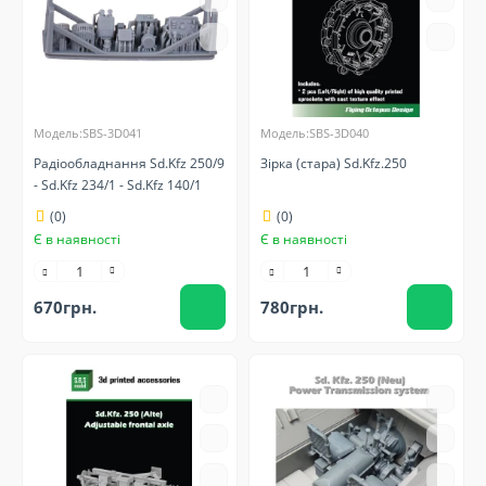
Модель:SBS-3D041
Модель:SBS-3D040
Радіообладнання Sd.Kfz 250/9
Зірка (стара) Sd.Kfz.250
- Sd.Kfz 234/1 - Sd.Kfz 140/1
(0)
(0)
Є в наявності
Є в наявності
670грн.
780грн.