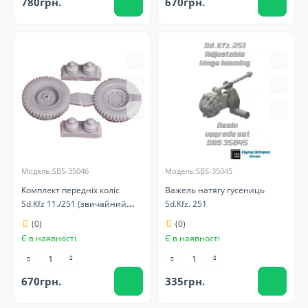
780грн.
670грн.
Модель:SBS-35046
Модель:SBS-35045
Комплект передніх коліс
Важель натягу гусениць
Sd.Kfz 11./251 (звичайний
Sd.Kfz. 251
візерунок)
(0)
(0)
Є в наявності
Є в наявності
670грн.
335грн.