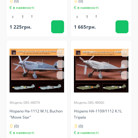
(0)
(0)
Є в наявності
Є в наявності
1 225грн.
1 665грн.
Модель:SBS-48074
Модель:SBS-48060
Hispano Ha-1112 M.1L Buchon
Hispano HA-1109/1112 K.1L
"Movie Star"
Tripala
(0)
(0)
Є в наявності
Є в наявності