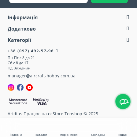
Інформація
Додатково
Категорії
+38 (097) 492-57-96
Пн-Пт с 8 до 21
Сб с 8 до 17
Нд Вихідний
manager@aircraft-hobby.com.ua
Aridius
Працює на ocStore Topshop © 2025
Головна
каталог
порівняння
закладки
кошик