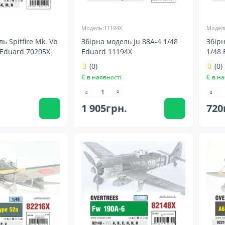
Модель:11194X
Модель
ь Spitfire Mk. Vb
Збірна модель Ju 88A-4 1/48
Збірн
 Eduard 70205X
Eduard 11194X
1/48 
(0)
(0)
Є в наявності
Є в на
1 905грн.
720