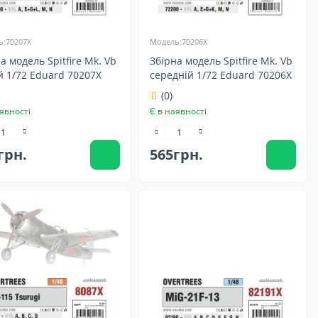
:70207X
Модель:70206X
а модель Spitfire Mk. Vb
Збірна модель Spitfire Mk. Vb
й 1/72 Eduard 70207X
середній 1/72 Eduard 70206X
(0)
явності
Є в наявності
грн.
565грн.