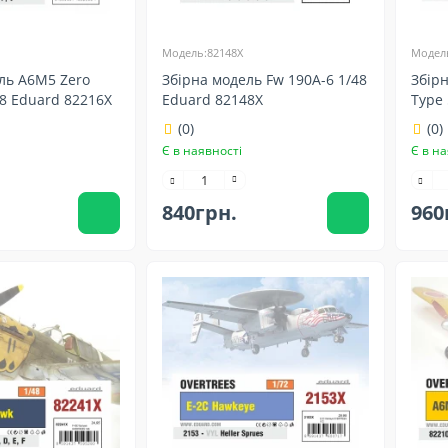
Модель:82148X
Модель
ль A6M5 Zero
Збірна модель Fw 190A-6 1/48
Збір
48 Eduard 82216X
Eduard 82148X
Type 
(0)
(0)
Є в наявності
Є в на
840грн.
960