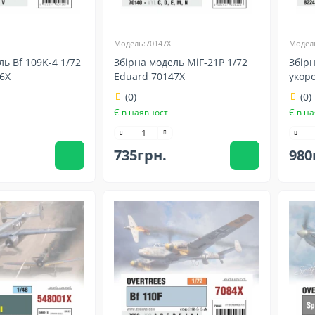
Модель:70147X
Модель
ль Bf 109K-4 1/72
Збірна модель МіГ-21Р 1/72
Збірн
6X
Eduard 70147X
укор
Edua
(0)
(0)
Є в наявності
Є в на
735грн.
980