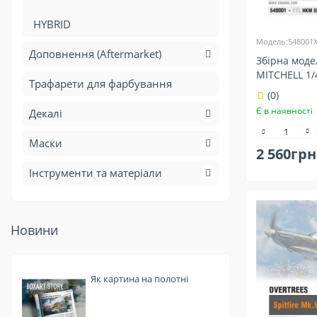
HYBRID
Модель:548001
Доповнення (Aftermarket)
Збірна моде
MITCHELL 1/
Трафарети для фарбування
548001X
(0)
Є в наявності
Декалі
Маски
2 560грн
Інструменти та матеріали
Новини
Як картина на полотні