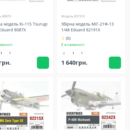
:8087X
Модель:82191X
а модель Ki-115 Tsurugi
Збірна модель МіГ-21Ф-13
Eduard 8087X
1/48 Eduard 82191X
(0)
явності
Є в наявності
грн.
1 640грн.