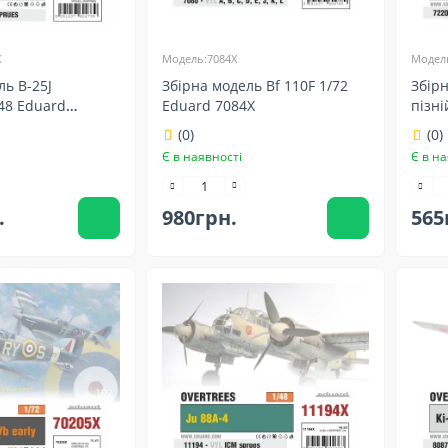
X
Модель:7084X
Модель
ль B-25J
Збірна модель Bf 110F 1/72
Збірн
48 Eduard
Eduard 7084X
пізні
(0)
(0)
Є в наявності
Є в на
.
980грн.
565