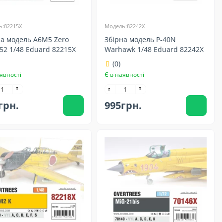
:82215X
Модель:82242X
на модель A6M5 Zero
Збірна модель P-40N
52 1/48 Eduard 82215X
Warhawk 1/48 Eduard 82242X
(0)
явності
Є в наявності
грн.
995грн.