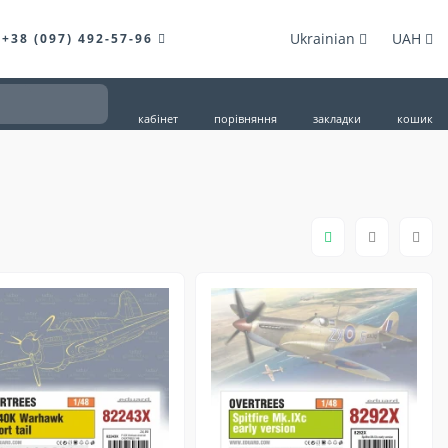
Ukrainian
UAH
+38 (097) 492-57-96
кабінет
порівняння
закладки
кошик