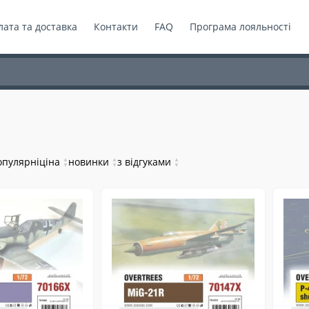
ата та доставка
Контакти
FAQ
Програма лояльності
опулярні
ціна
▲
новинки
▲
з відгуками
▲
▼
▼
▼