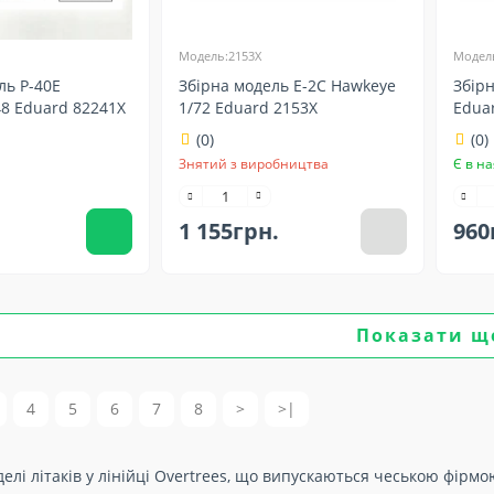
Модель:2153X
Модель
ль P-40E
Збірна модель E-2C Hawkeye
Збір
8 Eduard 82241X
1/72 Eduard 2153X
Edua
(0)
(0)
Знятий з виробництва
Є в на
1 155грн.
960
Показати щ
4
5
6
7
8
>
>|
елі літаків у лінійці Overtrees, що випускаються чеською фірм