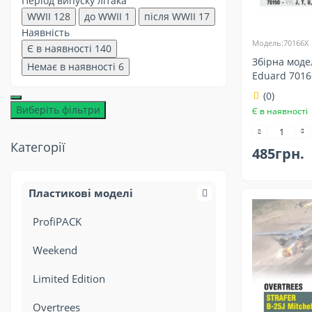
Період випуску літака
WWII
128
до WWII
1
після WWII
17
Наявність
Модель:70166X
Є в наявності
140
Збірна моде
Немає в наявності
6
Eduard 7016
(0)
Виберіть фільтри
Є в наявності
Категорії
485грн.
Пластикові моделі
ProfiPACK
Weekend
Limited Edition
Overtrees