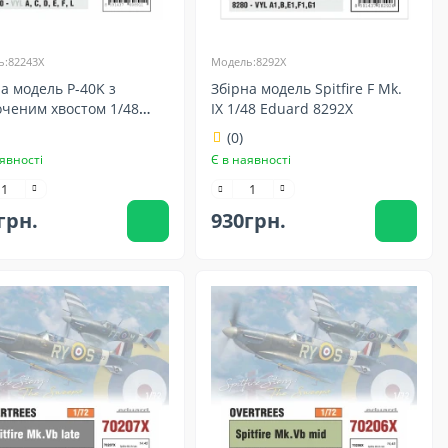
:82243X
Модель:8292X
а модель P-40K з
Збірна модель Spitfire F Mk.
оченим хвостом 1/48
IX 1/48 Eduard 8292X
rd 82243X
(0)
явності
Є в наявності
грн.
930грн.