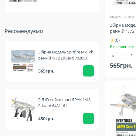
Модель:70205X
Збірна модел
Рекомендуємо
ранній 1/72
(0)
Є в наявності
Збірна модель Spitfire Mk. Vb
ранній 1/72 Eduard 70205X
565грн.
565грн.
P-51D стійки шасі ДРУК 1/48
Eduard 6481161
450грн.