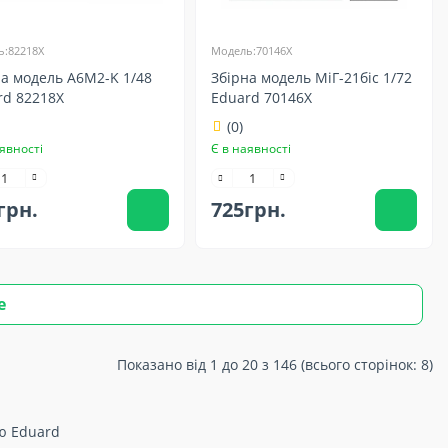
:82218X
Модель:70146X
на модель A6M2-K 1/48
Збірна модель МіГ-21біс 1/72
rd 82218X
Eduard 70146X
(0)
явності
Є в наявності
грн.
725грн.
е
Показано від 1 до 20 з 146 (всього сторінок: 8)
ою Eduard