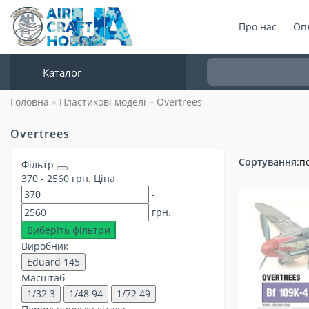
Про нас
Опл
Каталог
Головна
Пластикові моделі
Overtrees
Overtrees
Сортування:
п
Фільтр
370
-
2560
грн.
Ціна
-
грн.
Виберіть фільтри
Виробник
Eduard
145
Масштаб
1/32
3
1/48
94
1/72
49