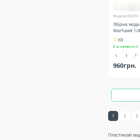
Модель:82241X
Збірна моде
Warhawk 1/4
(0)
Є в наявності
960грн.
1
2
3
Пластикові мод