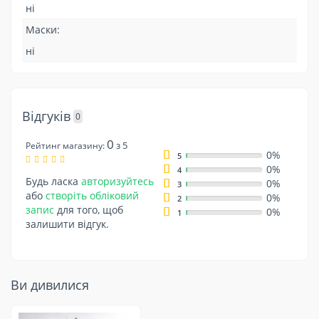
ні
Маски:
ні
Відгуків
0
0
з 5
Рейтинг магазину:
0%
5
0%
4
Будь ласка
авторизуйтесь
0%
3
або
створіть обліковий
0%
2
запис
для того, щоб
0%
1
залишити відгук.
Ви дивилися