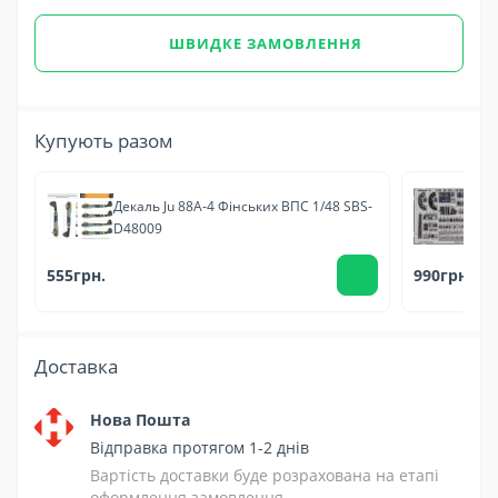
ШВИДКЕ ЗАМОВЛЕННЯ
Купують разом
Декаль Ju 88A-4 Фінських ВПС 1/48 SBS-
Фо
D48009
Ed
555грн.
990грн.
Доставка
Нова Пошта
Відправка протягом 1-2 днів
Вартість доставки буде розрахована на етапі
оформлення замовлення