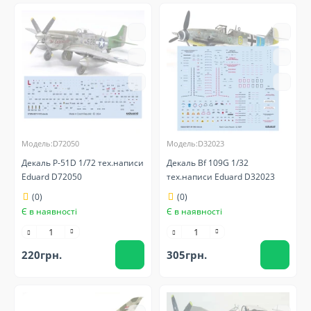
Модель:D72050
Модель:D32023
Декаль P-51D 1/72 тех.написи
Декаль Bf 109G 1/32
Eduard D72050
тех.написи Eduard D32023
(0)
(0)
Є в наявності
Є в наявності
220грн.
305грн.