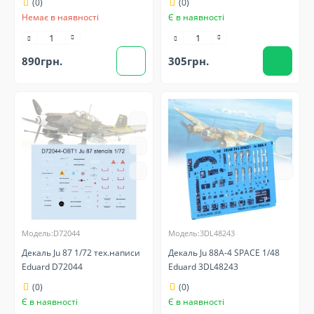
(0)
(0)
Немає в наявності
Є в наявності
890грн.
305грн.
Модель:D72044
Модель:3DL48243
Декаль Ju 87 1/72 тех.написи
Декаль Ju 88A-4 SPACE 1/48
Eduard D72044
Eduard 3DL48243
(0)
(0)
Є в наявності
Є в наявності