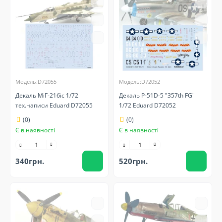
Модель:D72055
Модель:D72052
Декаль МіГ-21біс 1/72
Декаль P-51D-5 "357th FG"
тех.написи Eduard D72055
1/72 Eduard D72052
(0)
(0)
Є в наявності
Є в наявності
340грн.
520грн.