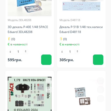
Модель:3DL48208
Модель:D48118
3D декаль P-40E 1/48 SPACE
Декаль P-51B 1/48 тех.написи
Eduard 3DL48208
Eduard D48118
(0)
(0)
Є в наявності
Є в наявності
595грн.
305грн.