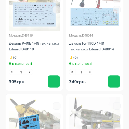
Модель:D48119
Модель:D48014
Декаль P-40E 1/48 тех.написи
Декаль Fw 190D 1/48
Eduard D48119
тех.написи Eduard D48014
(0)
(0)
Є в наявності
Є в наявності
305грн.
340грн.