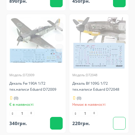
890грн.
450грн.
Модель:D72009
Модель:D72048
Декаль Fw 190A 1/72
Декаль Bf 109G 1/72
тех.написи Eduard D72009
тех.написи Eduard D72048
(0)
(0)
Є в наявності
Немає в наявності
340грн.
220грн.