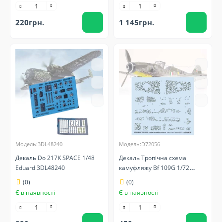
220грн.
1 145грн.
Модель:3DL48240
Модель:D72056
Декаль Do 217K SPACE 1/48
Декаль Тропічна схема
Eduard 3DL48240
камуфляжу Bf 109G 1/72
Eduard D72056
(0)
(0)
Є в наявності
Є в наявності