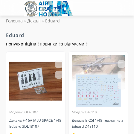
Головна
Декалі
Eduard
Eduard
популярні
ціна
▲
новинки
▲
з відгуками
▲
▼
▼
▼
Модель:3DL48107
Модель:D48110
Декаль F-16A MLU SPACE 1/48
Декаль B-25J 1/48 тех.написи
Eduard 3DL48107
Eduard D48110