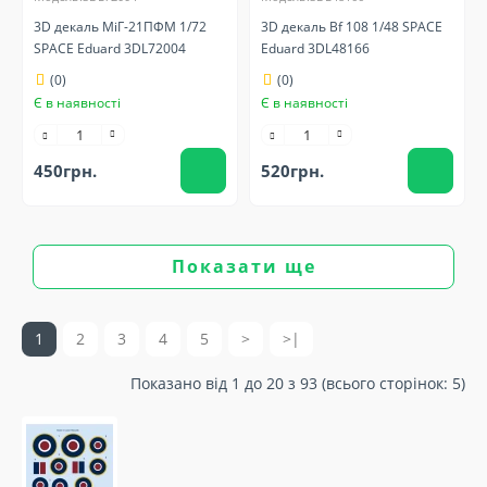
3D декаль МіГ-21ПФМ 1/72
3D декаль Bf 108 1/48 SPACE
SPACE Eduard 3DL72004
Eduard 3DL48166
(0)
(0)
Є в наявності
Є в наявності
450грн.
520грн.
Показати ще
1
2
3
4
5
>
>|
Показано від 1 до 20 з 93 (всього сторінок: 5)