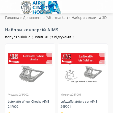
Головна
Доповнення (Aftermarket)
Набори смоли та 3D др
Набори конверсій AIMS
популярні
ціна
▲
новинки
▲
з відгуками
▲
▼
▼
▼
Модель:24P002
Модель:24P001
Luftwaffe Wheel Chocks AIMS
Luftwaffe airfield set AIMS
24P002
24P001