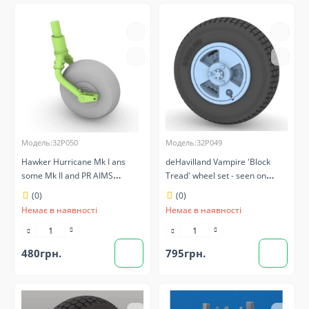
Модель:32P050
Модель:32P049
Hawker Hurricane Mk I ans
deHavilland Vampire 'Block
some Mk II and PR AIMS
Tread' wheel set - seen on
32P050
nearly all European based
(0)
(0)
aircraft AIMS 32P049
Немає в наявності
Немає в наявності
480грн.
795грн.