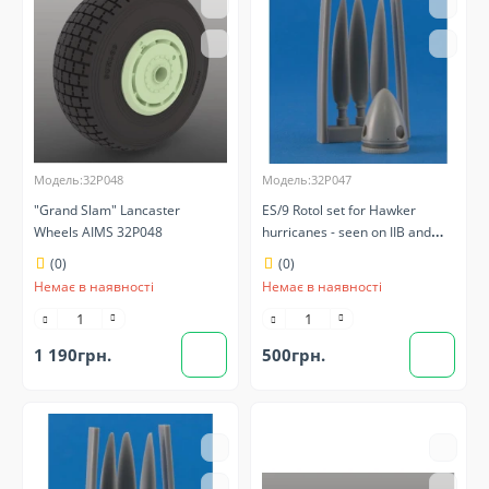
Модель:32P048
Модель:32P047
"Grand Slam" Lancaster
ES/9 Rotol set for Hawker
Wheels AIMS 32P048
hurricanes - seen on IIB and
some IIc's and some PR AIMS
(0)
(0)
32P047
Немає в наявності
Немає в наявності
1 190грн.
500грн.