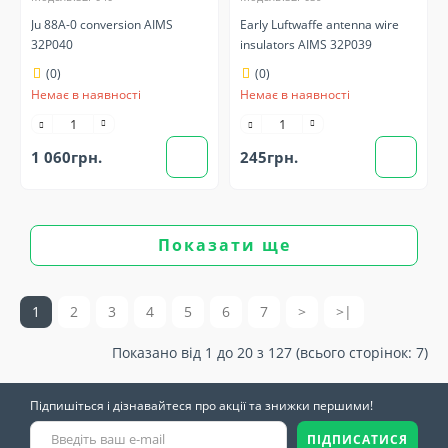
Ju 88A-0 conversion AIMS
Early Luftwaffe antenna wire
32P040
insulators AIMS 32P039
(0)
(0)
Немає в наявності
Немає в наявності
1 060грн.
245грн.
Показати ще
1
2
3
4
5
6
7
>
>|
Показано від 1 до 20 з 127 (всього сторінок: 7)
Підпишіться і дізнавайтеся про акції та знижки першими!
ПІДПИСАТИСЯ