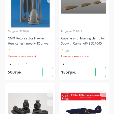
Модель:32P046
Модель:32P045
CM/1 Rotol set for Hawker
Cabane strut bracing clamp for
Hurricanes - mostly IIC onwards
Sopwith Camel AIMS 32P045
but also seen on PR
(0)
(0)
conversions AIMS 32P046
Немає в наявності
Немає в наявності
500грн.
185грн.