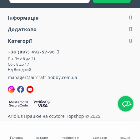
Інформація
Додатково
Категорії
+38 (097) 492-57-96
Пн-Пт с 8 до 21
Сб с 8 до 17
Нд Вихідний
manager@aircraft-hobby.com.ua
Aridius
Працює на ocStore Topshop © 2025
Головна
каталог
порівняння
закладки
кошик