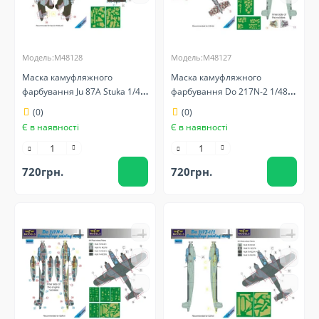
Модель:M48128
Модель:M48127
Маска камуфляжного
Маска камуфляжного
фарбування Ju 87A Stuka 1/48
фарбування Do 217N-2 1/48
LFmodels M48128
LFmodels M48127
(0)
(0)
Є в наявності
Є в наявності
720грн.
720грн.