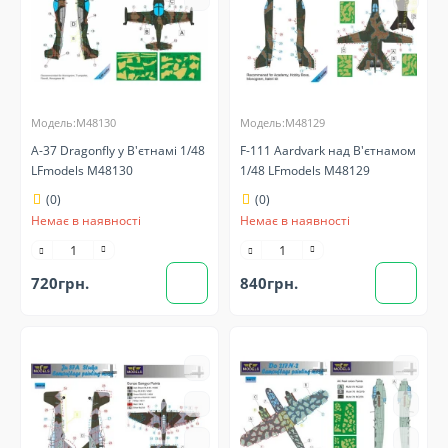
Модель:M48130
Модель:M48129
A-37 Dragonfly у В'єтнамі 1/48
F-111 Aardvark над В'єтнамом
LFmodels M48130
1/48 LFmodels M48129
(0)
(0)
Немає в наявності
Немає в наявності
720грн.
840грн.