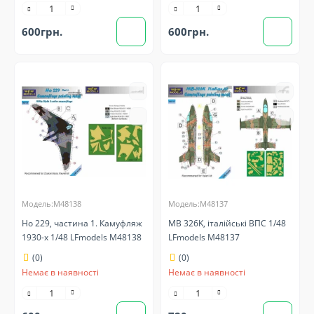
600грн.
600грн.
Модель:M48138
Модель:M48137
Ho 229, частина 1. Камуфляж
MB 326K, італійські ВПС 1/48
1930-х 1/48 LFmodels M48138
LFmodels M48137
(0)
(0)
Немає в наявності
Немає в наявності