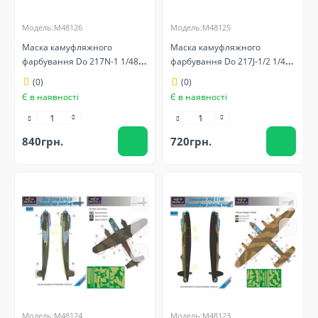
Модель:M48126
Модель:M48125
Маска камуфляжного
Маска камуфляжного
фарбування Do 217N-1 1/48
фарбування Do 217J-1/2 1/48
LFmodels M48126
LFmodels M48125
(0)
(0)
Є в наявності
Є в наявності
840грн.
720грн.
Модель:M48124
Модель:M48123