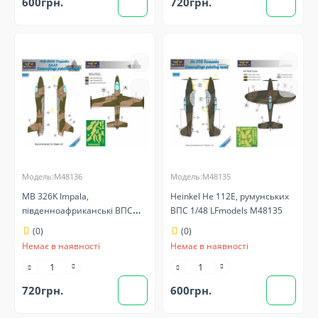
600грн.
720грн.
Модель:M48136
Модель:M48135
MB 326K Impala,
Heinkel He 112E, румунських
південноафриканські ВПС
ВПС 1/48 LFmodels M48135
1/48 LFmodels M48136
(0)
(0)
Немає в наявності
Немає в наявності
720грн.
600грн.