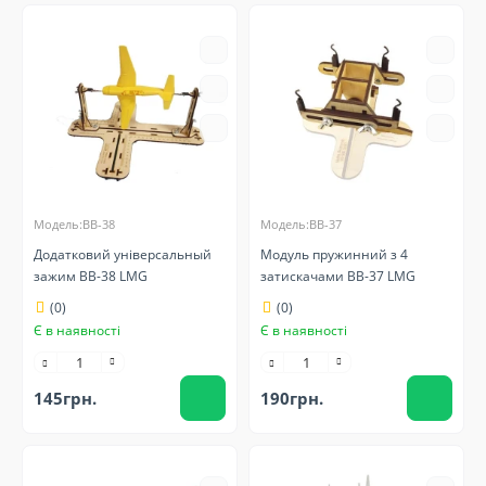
Модель:BB-38
Модель:BB-37
Додатковий універсальный
Модуль пружинний з 4
зажим BB-38 LMG
затискачами BB-37 LMG
(0)
(0)
Є в наявності
Є в наявності
145грн.
190грн.