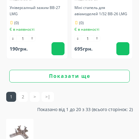
Універсалный зажим BB-27
Міні стапель для
LMG
авіамоделей 1/32 BB-26 LMG
(0)
(0)
Є в наявності
Є в наявності
190грн.
695грн.
Показати ще
1
2
>
>|
Показано від 1 до 20 з 33 (всього сторінок: 2)