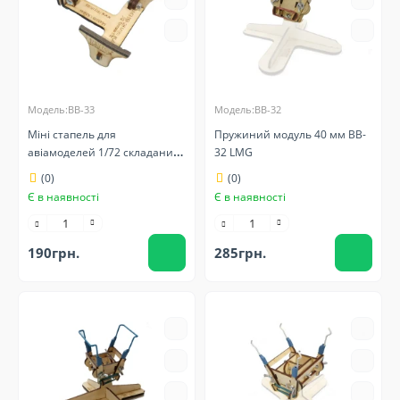
Модель:BB-33
Модель:BB-32
Міні стапель для
Пружиний модуль 40 мм BB-
авіамоделей 1/72 складаний
32 LMG
BB-33 LMG
(0)
(0)
Є в наявності
Є в наявності
190грн.
285грн.