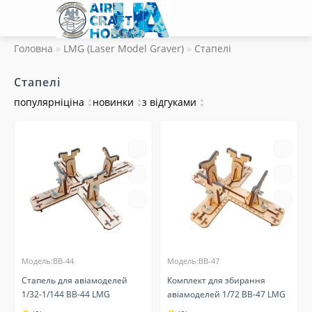
Головна
LMG (Laser Model Graver)
Стапелі
Стапелі
популярні
ціна
▲
новинки
▲
з відгуками
▲
▼
▼
▼
Модель:BB-44
Модель:BB-47
Стапель для авіамоделей
Комплект для збирання
1/32-1/144 BB-44 LMG
авіамоделей 1/72 BB-47 LMG