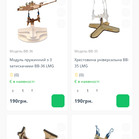
Модель:BB-36
Модель:BB-35
Модуль пружинний з 3
Хрестовина універсальна BB-
затискачами BB-36 LMG
35 LMG
(0)
(0)
Є в наявності
Є в наявності
190грн.
190грн.