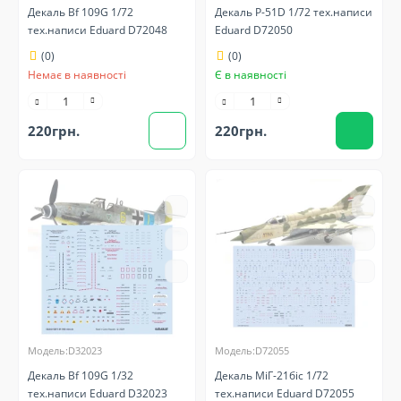
Декаль Bf 109G 1/72
Декаль P-51D 1/72 тех.написи
тех.написи Eduard D72048
Eduard D72050
(0)
(0)
Немає в наявності
Є в наявності
220грн.
220грн.
Модель:D32023
Модель:D72055
Декаль Bf 109G 1/32
Декаль МіГ-21біс 1/72
тех.написи Eduard D32023
тех.написи Eduard D72055