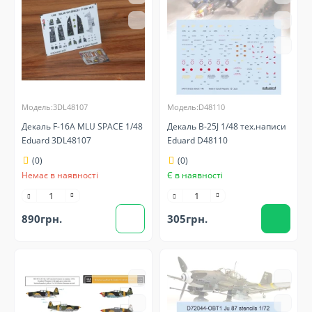
Модель:3DL48107
Модель:D48110
Декаль F-16A MLU SPACE 1/48
Декаль B-25J 1/48 тех.написи
Eduard 3DL48107
Eduard D48110
(0)
(0)
Немає в наявності
Є в наявності
890грн.
305грн.