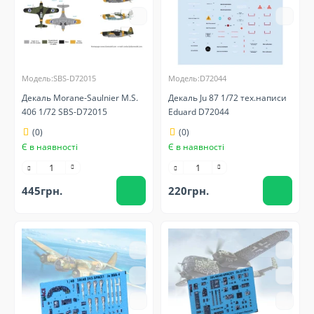
Модель:SBS-D72015
Модель:D72044
Декаль Morane-Saulnier M.S.
Декаль Ju 87 1/72 тех.написи
406 1/72 SBS-D72015
Eduard D72044
(0)
(0)
Є в наявності
Є в наявності
445грн.
220грн.