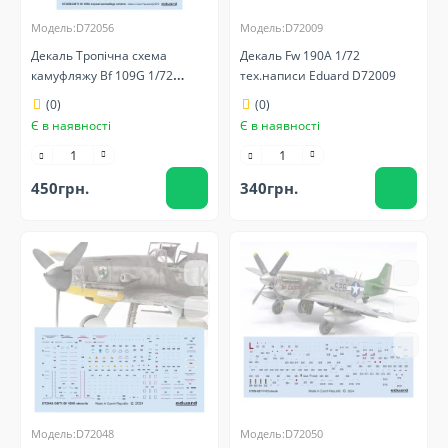
Модель:D72056
Модель:D72009
Декаль Тропічна схема
Декаль Fw 190A 1/72
камуфляжу Bf 109G 1/72
тех.написи Eduard D72009
Eduard D72056
(0)
(0)
Є в наявності
Є в наявності
450грн.
340грн.
Модель:D72048
Модель:D72050