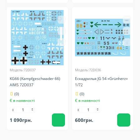
Модель:72D037
Модель:72D036
KG66 (Kampfgeschwader 66)
Ескадрилья JG 54 «Grünherz»
AIMS 72D037
1/72
(0)
(0)
Є в наявності
Є в наявності
1 090грн.
600грн.