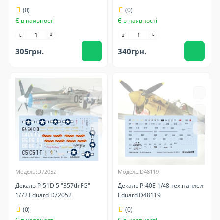
(0)
(0)
Є в наявності
Є в наявності
305грн.
340грн.
Модель:D72052
Модель:D48119
Декаль P-51D-5 "357th FG"
Декаль P-40E 1/48 тех.написи
1/72 Eduard D72052
Eduard D48119
(0)
(0)
Є в наявності
Є в наявності