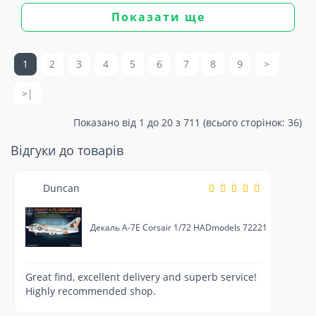
Показати ще
1
2
3
4
5
6
7
8
9
>
>|
Показано від 1 до 20 з 711 (всього сторінок: 36)
Відгуки до товарів
Duncan
Декаль A-7E Corsair 1/72 HADmodels 72221
Great find, excellent delivery and superb service!
Highly recommended shop.