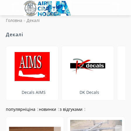
Головна
Декалі
Декалі
Decals AIMS
DK Decals
популярні
ціна
▲
новинки
▲
з відгуками
▲
▼
▼
▼