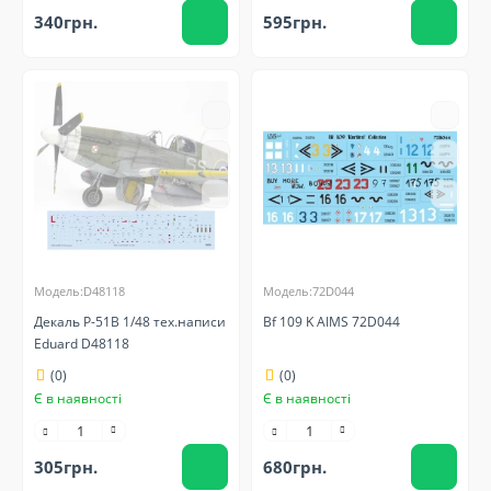
340грн.
595грн.
Модель:D48118
Модель:72D044
Декаль P-51B 1/48 тех.написи
Bf 109 K AIMS 72D044
Eduard D48118
(0)
(0)
Є в наявності
Є в наявності
305грн.
680грн.