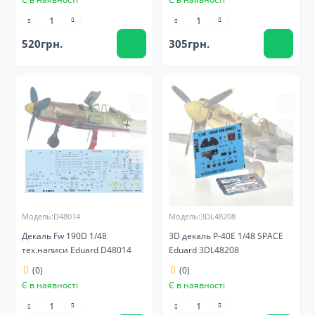
520грн.
305грн.
Модель:D48014
Модель:3DL48208
Декаль Fw 190D 1/48
3D декаль P-40E 1/48 SPACE
тех.написи Eduard D48014
Eduard 3DL48208
(0)
(0)
Є в наявності
Є в наявності