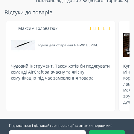
Показано від 1 до 20 з 58 (всього сторінок: 3)
Відгуки до товарів
Максим Головатюк
О
Ручка для стирання PT-WP DSPIAE
Чудовий інструмент. Також хотів би подякувати
Купи
команді AirCraft за вчасну та якісну
міні
комунікацію під час замовлення товара
кори
ламп
малю
зруч
дуже
Підпишіться і дізнавайтеся про акції та знижки першими!