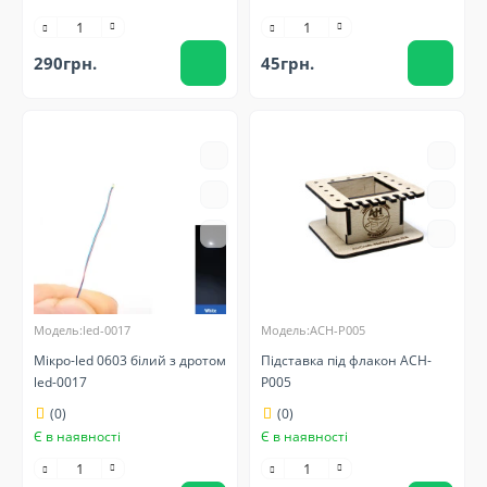
290грн.
45грн.
Модель:led-0017
Модель:ACH-P005
Мікро-led 0603 білий з дротом
Підставка під флакон ACH-
led-0017
P005
(0)
(0)
Є в наявності
Є в наявності