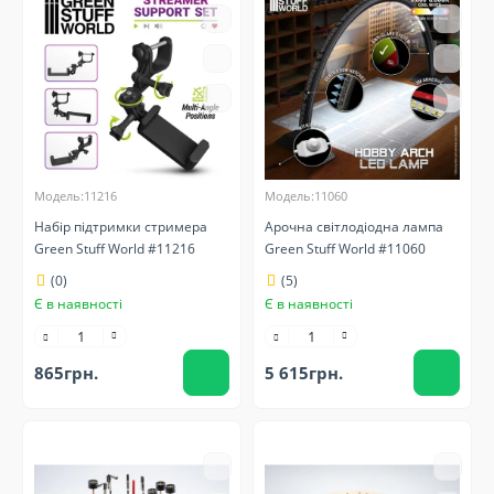
Модель:11216
Модель:11060
Набір підтримки стримера
Арочна світлодіодна лампа
Green Stuff World #11216
Green Stuff World #11060
(0)
(5)
Є в наявності
Є в наявності
865грн.
5 615грн.