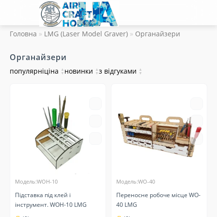
Головна
LMG (Laser Model Graver)
Органайзери
Органайзери
популярні
ціна
▲
новинки
▲
з відгуками
▲
▼
▼
▼
Модель:WOH-10
Модель:WO-40
Підставка під клей і
Переносне робоче місце WO-
інструмент. WOH-10 LMG
40 LMG