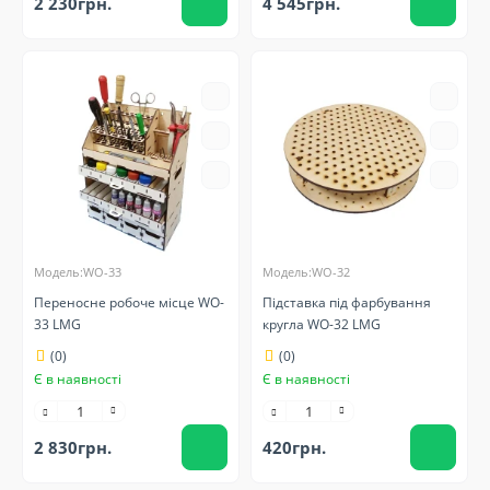
2 230грн.
4 545грн.
Модель:WO-33
Модель:WO-32
Переносне робоче місце WO-
Підставка під фарбування
33 LMG
кругла WO-32 LMG
(0)
(0)
Є в наявності
Є в наявності
2 830грн.
420грн.