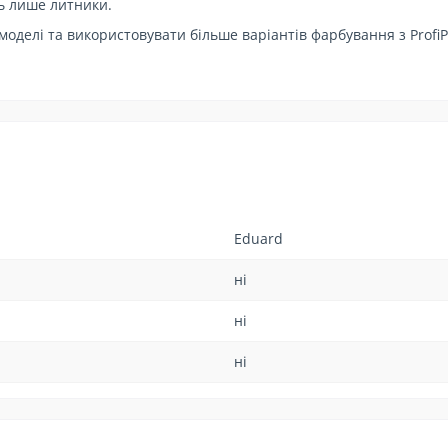
ть лише литники.
 моделі та використовувати більше варіантів фарбування з Prof
Eduard
ні
ні
ні