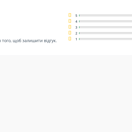
5
4
3
2
1
 того, щоб залишити відгук.