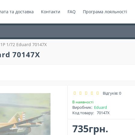
ата та доставка
Контакти
FAQ
Програма лояльності
21Р 1/72 Eduard 70147X
ard 70147X
Відгуків: 0
В наявності
Виробник:
Eduard
Код товару:
70147X
735грн.