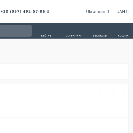
Ukrainian
UAH
+38 (097) 492-57-96
кабінет
порівняння
закладки
кошик
735грн.