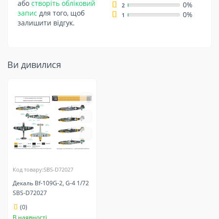
або
створіть обліковий
0%
2
запис
для того, щоб
0%
1
залишити відгук.
Ви дивилися
Код товару:SBS-D72027
Декаль Bf-109G-2, G-4 1/72
SBS-D72027
(0)
В наявності