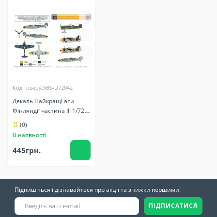
Код товару:SBS-D72042
Декаль Найкращі аси
Фінляндії частина III 1/72
SBS-D72042
(0)
В наявності
445грн.
Підпишіться і дізнавайтеся про акції та знижки першими!
ПІДПИСАТИСЯ