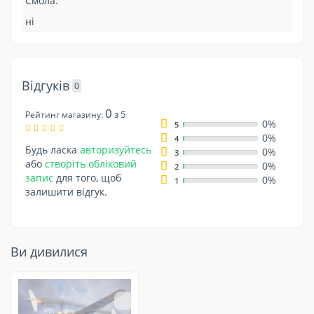
Смола:
ні
Відгуків
0
0
з 5
Рейтинг магазину:
0%
5
0%
4
Будь ласка
авторизуйтесь
0%
3
або
створіть обліковий
0%
2
запис
для того, щоб
0%
1
залишити відгук.
Ви дивилися