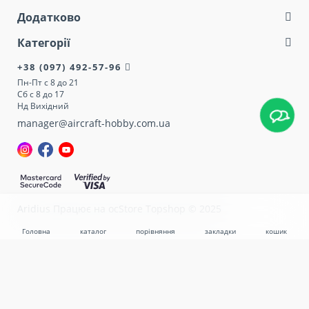
Додатково
Категорії
+38 (097) 492-57-96
Пн-Пт с 8 до 21
Сб с 8 до 17
Нд Вихідний
manager@aircraft-hobby.com.ua
Aridius
Працює на ocStore Topshop © 2025
Головна
каталог
порівняння
закладки
кошик