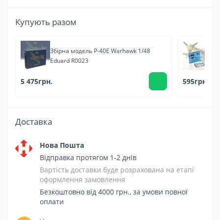
Купують разом
Збірна модель P-40E Warhawk 1/48
3D
Eduard R0023
3D
5 475грн.
595грн.
Доставка
Нова Пошта
Відправка протягом 1-2 днів
Вартість доставки буде розрахована на етапі
оформлення замовлення
Безкоштовно від 4000 грн., за умови повної
оплати