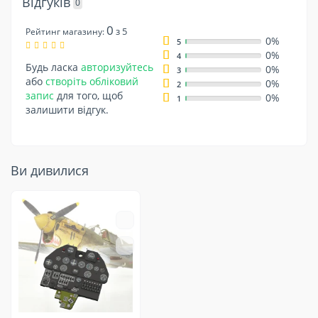
Відгуків
0
0
з 5
Рейтинг магазину:
0%
5
0%
4
Будь ласка
авторизуйтесь
0%
3
або
створіть обліковий
0%
2
запис
для того, щоб
0%
1
залишити відгук.
Ви дивилися