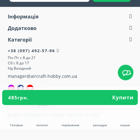
Інформація
Додатково
Категорії
+38 (097) 492-57-96
Пн-Пт с 8 до 21
Сб с 8 до 17
Нд Вихідний
manager@aircraft-hobby.com.ua
Купити
485грн.
Aridius
Працює на ocStore Topshop © 2025
Головна
каталог
порівняння
закладки
кошик