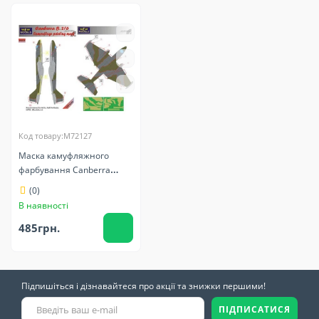
Код товару:M72127
Маска камуфляжного
фарбування Canberra
B(i).2/6 1/72 LFmodels
(0)
M72127
В наявності
485грн.
Підпишіться і дізнавайтеся про акції та знижки першими!
ПІДПИСАТИСЯ