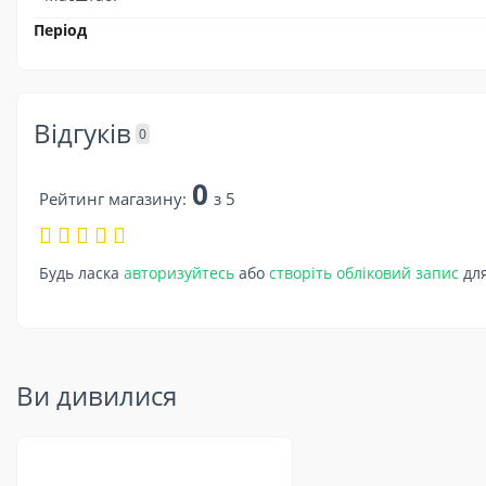
Період
Відгуків
0
0
Рейтинг магазину:
з 5
Будь ласка
авторизуйтесь
або
створіть обліковий запис
для
Ви дивилися