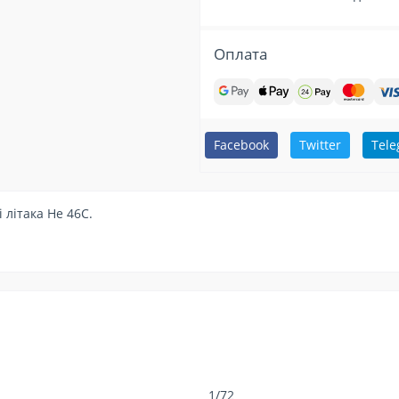
Оплата
Facebook
Twitter
Tel
літака He 46C.
1/72