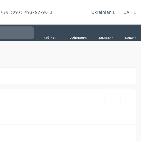
Ukrainian
UAH
+38 (097) 492-57-96
кабінет
порівняння
закладки
кошик
485грн.