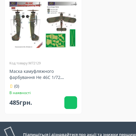
Код товару:M72129
Маска камуфляжного
фарбування He 46C 1/72
LFmodels M72129
(0)
В наявності
485грн.
Підпишіться і дізнавайтеся про акції та знижки першим