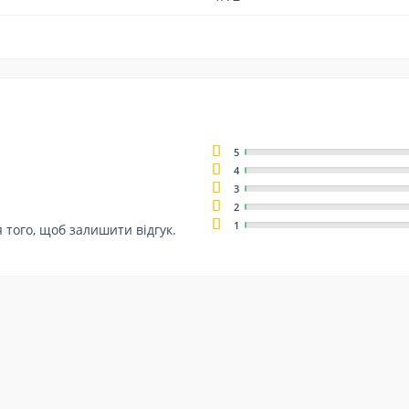
5
4
3
2
1
 того, щоб залишити відгук.