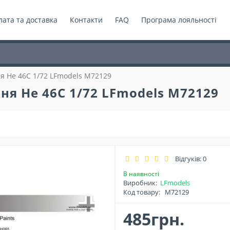
ата та доставка
Контакти
FAQ
Програма лояльності
 He 46C 1/72 LFmodels M72129
я He 46C 1/72 LFmodels M72129
Відгуків: 0
В наявності
Виробник:
LFmodels
Код товару:
M72129
485грн.