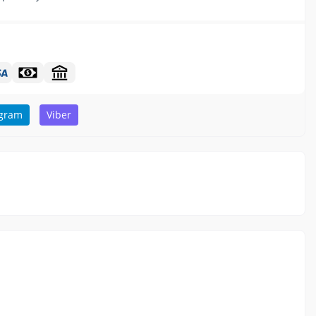
egram
Viber