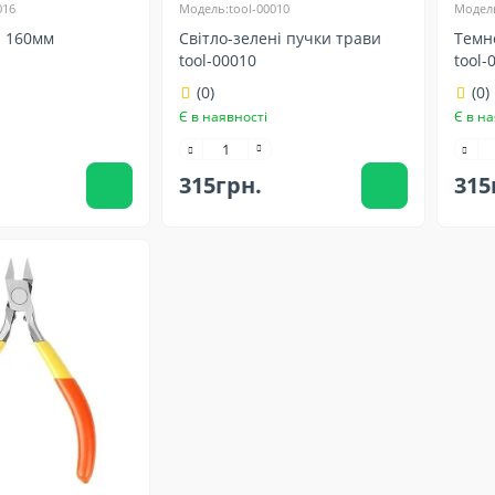
016
Модель:tool-00010
Модель
л 160мм
Світло-зелені пучки трави
Темн
tool-00010
tool-
(0)
(0)
Є в наявності
Є в на
315грн.
315