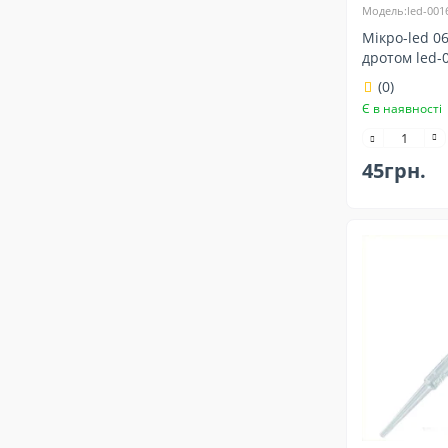
Модель:led-001
Мікро-led 0
дротом led-
(0)
Є в наявності
45грн.