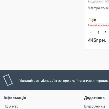
Модель:tool-00
Ультра тонк
(0)
Немає в наявн
445грн.
Підпишіться і дізнавайтеся про акції та знижки першим
Інформація
Додатково
Про нас
Виробники