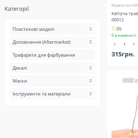
Модель:tool-00
Категорії
Квітуча трав
00012
(0)
Пластикові моделі
Є в наявності
Доповнення (Aftermarket)
315грн.
Трафарети для фарбування
Декалі
Маски
Інструменти та матеріали