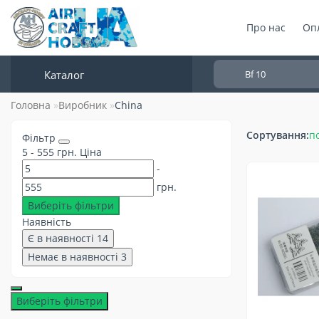
Про нас
Опл
Каталог
Головна
Виробник
China
Сортування:
п
Фільтр
5
-
555
грн.
Ціна
-
грн.
Виберіть фільтри
Наявність
Є в наявності
14
Немає в наявності
3
Виберіть фільтри