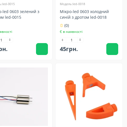
:led-0015
Модель:led-0018
-led 0603 зелений з
Мікро-led 0603 холодний
м led-0015
синій з дротом led-0018
(0)
явності
Є в наявності
рн.
45грн.