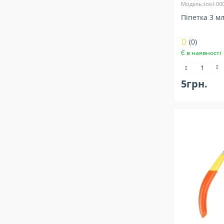
Модель:tool-00
Піпетка 3 м
(0)
Є в наявності
5грн.