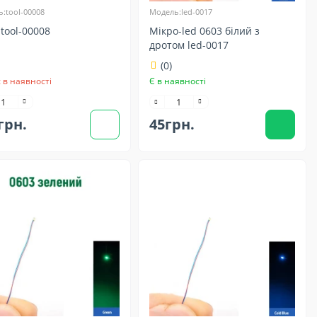
:tool-00008
Модель:led-0017
tool-00008
Мікро-led 0603 білий з
дротом led-0017
(0)
 в наявності
Є в наявності
грн.
45грн.