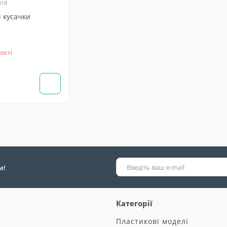
018
і кусачки
ості
и!
Категорії
Пластикові моделі