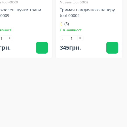
:tool-00009
Модель:tool-00002
о-зелені пучки трави
Тримач наждачного паперу
00009
tool-00002
(5)
явності
Є в наявності
грн.
345грн.