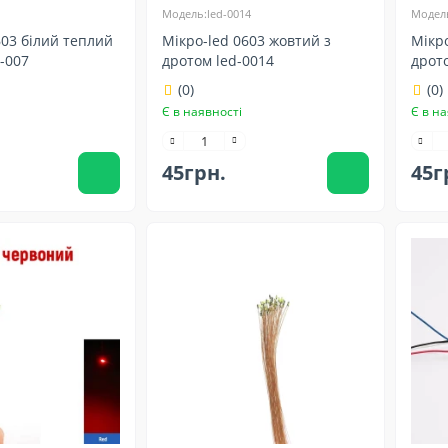
Модель:led-0014
Модель
603 білий теплий
Мікро-led 0603 жовтий з
Мікро
d-007
дротом led-0014
дрото
(0)
(0)
Є в наявності
Є в на
45грн.
45г