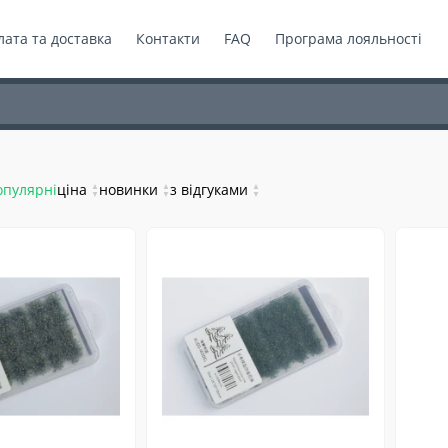
ата та доставка
Контакти
FAQ
Програма лояльності
опулярні
ціна
▲
новинки
▲
з відгуками
▲
▼
▼
▼