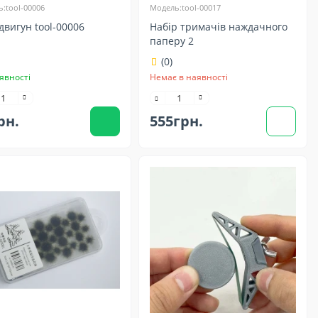
:tool-00006
Модель:tool-00017
двигун tool-00006
Набір тримачів наждачного
паперу 2
(0)
явності
Немає в наявності
рн.
555грн.