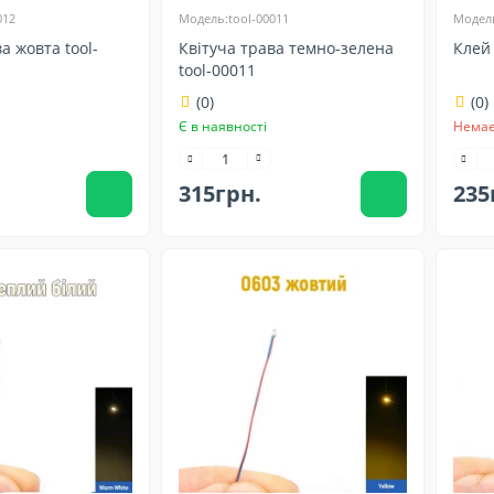
012
Модель:tool-00011
Модель
а жовта tool-
Квітуча трава темно-зелена
Клей 
tool-00011
(0)
(0)
Є в наявності
Немає
315грн.
235