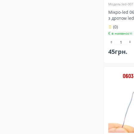
Модель:led-007
Мікро-led 0
з дротом le
(0)
Є в наявності
45грн.