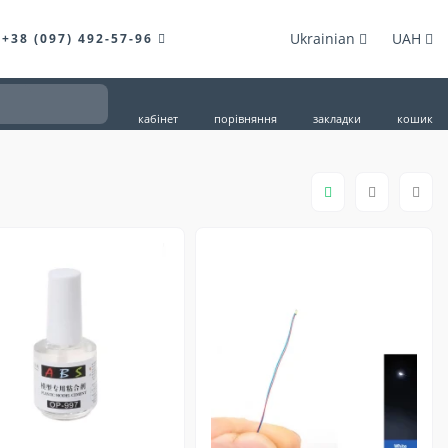
Ukrainian
UAH
+38 (097) 492-57-96
кабінет
порівняння
закладки
кошик