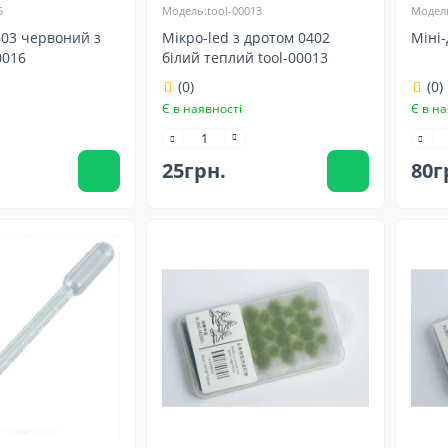
6
Модель:tool-00013
Модель
603 червоний з
Мікро-led з дротом 0402
Міні-
0016
білий теплий tool-00013
(0)
(0)
Є в наявності
Є в на
25грн.
80г