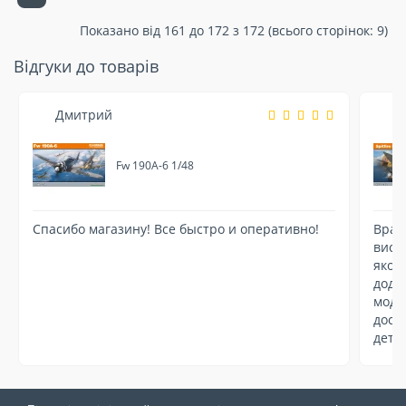
Показано від 161 до 172 з 172 (всього сторінок: 9)
Відгуки до товарів
Дмитрий
В
Fw 190A-6 1/48
Спасибо магазину! Все быстро и оперативно!
Вража
висо
якос
дода
моди
досві
дета