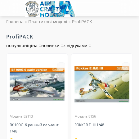
Головна
Пластикові моделі
ProfiPACK
ProfiPACK
популярні
ціна
▲
новинки
▲
з відгуками
▲
▼
▼
▼
Модель:82113
Модель:8156
Bf 109G-6 ранний вариант
FOKKER E. III 1/48
1/48