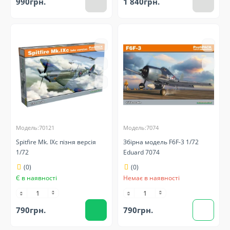
990грн.
1 840грн.
Модель:70121
Модель:7074
Spitfire Mk. IXc пізня версія
Збірна модель F6F-3 1/72
1/72
Eduard 7074
(0)
(0)
Є в наявності
Немає в наявності
790грн.
790грн.