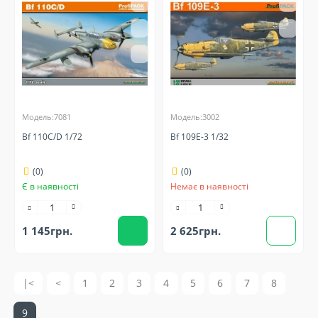
Модель:7081
Модель:3002
Bf 110C/D 1/72
Bf 109E-3 1/32
(0)
(0)
Є в наявності
Немає в наявності
1 145грн.
2 625грн.
|<
<
1
2
3
4
5
6
7
8
9