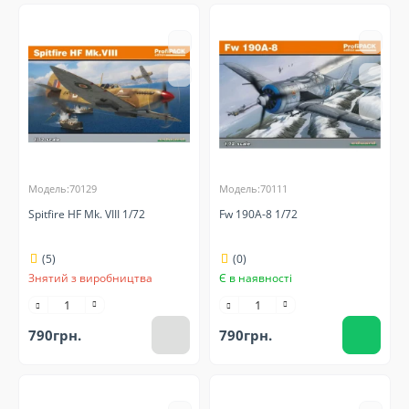
Модель:70129
Модель:70111
Spitfire HF Mk. VIII 1/72
Fw 190A-8 1/72
(5)
(0)
Знятий з виробництва
Є в наявності
790грн.
790грн.