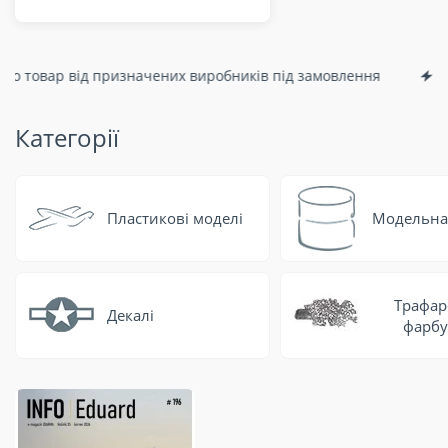
 від призначених виробників під замовлення
В
Категорії
Пластикові моделі
Модельна 
Трафар
Декалі
фарбу