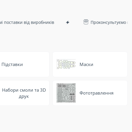
ки від виробників
Проконсультуємо при виборі 
Підставки
Маски
Набори смоли та 3D
Фототравлення
друк