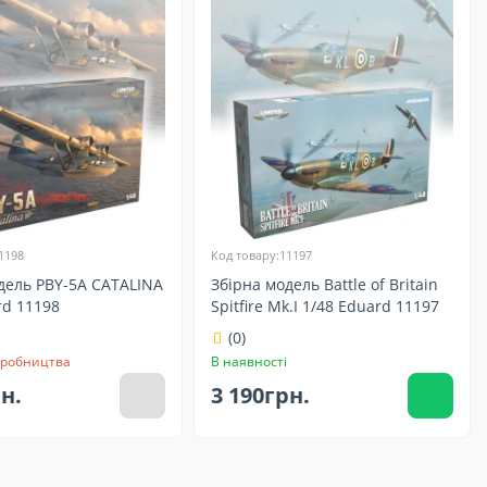
1198
Код товару:11197
дель PBY-5A CATALINA
Збірна модель Battle of Britain
rd 11198
Spitfire Mk.I 1/48 Eduard 11197
(0)
иробництва
В наявності
рн.
3 190грн.