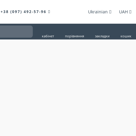
Ukrainian
UAH
+38 (097) 492-57-96
кабінет
порівняння
закладки
кошик