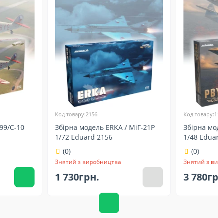
Код товару:2156
Код товару:1
99/C-10
Збірна модель ERKA / MіГ-21Р
Збірна мо
1/72 Eduard 2156
1/48 Edua
(0)
(0)
Знятий з виробництва
Знятий з в
1 730грн.
3 780г