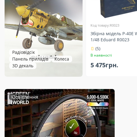
Код товару:R0023
Збірна модель P-40E
1/48 Eduard R0023
(5)
Радіовідсік
В наявності
Панель приладів
Колеса
5 475грн.
3D декаль
Освітлення