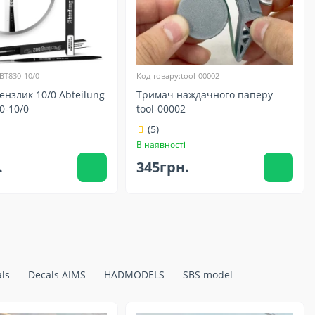
BT830-10/0
Код товару:tool-00002
ензлик 10/0 Abteilung
Тримач наждачного паперу
0-10/0
tool-00002
(5)
В наявності
.
345грн.
ls
Decals AIMS
HADMODELS
SBS model