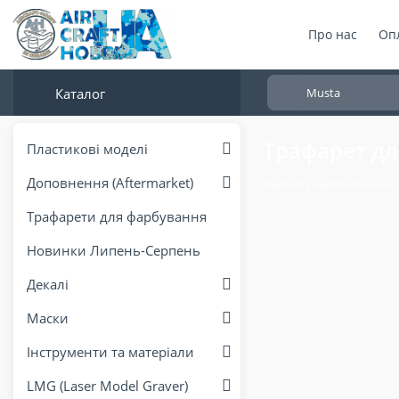
Про нас
Опл
Каталог
Трафарет дл
Пластикові моделі
Доповнення (Aftermarket)
Фарбуй з задоволенням!
Трафарети для фарбування
Новинки Липень-Серпень
Декалі
Маски
Інструменти та матеріали
LMG (Laser Model Graver)