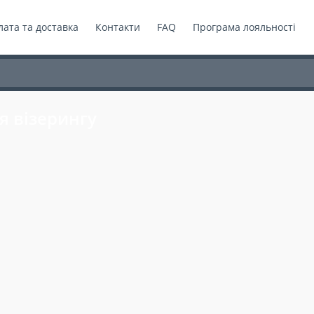
ата та доставка
Контакти
FAQ
Програма лояльності
я візерингу