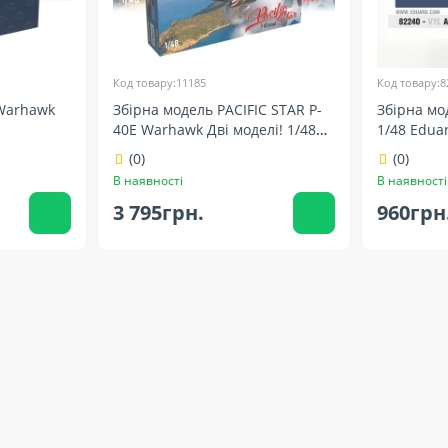
Код товару:11185
Код товару:8
 Warhawk
Збірна модель PACIFIC STAR P-
Збірна мо
40E Warhawk Дві моделі! 1/48
1/48 Edua
Eduard 11185
(0)
(0)
В наявності
В наявності
3 795грн.
960грн