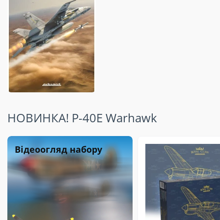
НОВИНКА! P-40E Warhawk
Відеоогляд набору