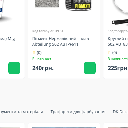
Код товару:ABTPF611
Код товару:A
5мл) Mig
Пігмент Нержавіючий сплав
Круглий п
Abteilung 502 ABTPF611
502 ABT83
(0)
(0)
В наявності
В наявності
240грн.
225грн
трументи та матеріали
Трафарети для фарбування
DK Deca