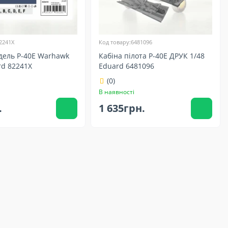
2241X
Код товару:6481096
дель P-40E Warhawk
Кабіна пілота P-40E ДРУК 1/48
rd 82241X
Eduard 6481096
(0)
В наявності
.
1 635грн.