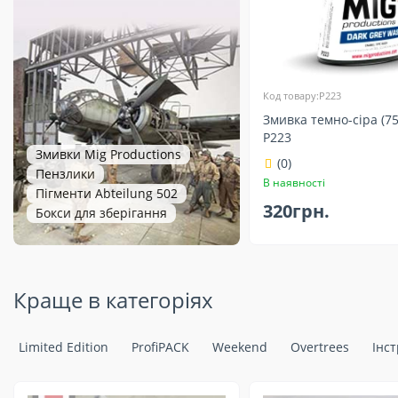
Код товару:P223
Змивка темно-сіра (7
P223
Змивки Mig Productions
(0)
Пензлики
В наявності
Пігменти Abteilung 502
320грн.
Бокси для зберігання
Краще в категоріях
Limited Edition
ProfiPACK
Weekend
Overtrees
Інс