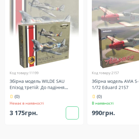
Код товару:11199
Код товару:2157
Збірна модель WILDE SAU
Збірна модель AVIA S-
Епізод третій: До падіння
1/72 Eduard 2157
Імперії 1/48 Eduard 11199
(0)
(0)
Немає в наявності
В наявності
3 175грн.
990грн.